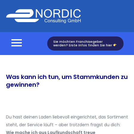
Skip
to
Nordic
content
Consulting
Sie möchten Franchisegeber
werden? Erste Infos finden Sie hier
Was kann ich tun, um Stammkunden zu
gewinnen?
Du hast deinen Laden liebevoll eingerichtet, das Sortiment
steht, der Service läuft – aber trotzdem fragst du dich:
Wie mache ich aus Laufkundschaft treue