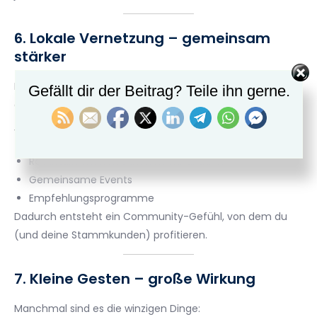
6. Lokale Vernetzung – gemeinsam
stärker
Du bist nicht allein auf der Welt. Bau Netzwerke mit
Gefällt dir der Beitrag? Teile ihn gerne.
anderen lokalen Läden, Cafés, Dienstleistern auf.
Vielleicht gibts Cross-Promos:
Rabattaktionen mit dem Nachbarladen
Gemeinsame Events
Empfehlungsprogramme
Dadurch entsteht ein Community-Gefühl, von dem du
(und deine Stammkunden) profitieren.
7. Kleine Gesten – große Wirkung
Manchmal sind es die winzigen Dinge: