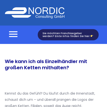
Skip
to
Nordic
content
Consulting
Sie möchten Franchisegeber
werden? Erste Infos finden Sie hier
Wie kann ich als Einzelhändler mit
großen Ketten mithalten?
Kennst du das Gefühl? Du läufst durch die Innenstadt,
schaust dich um – und überall prangen die Logos der
großen Ketten. Filialen, soweit das Auge reicht.