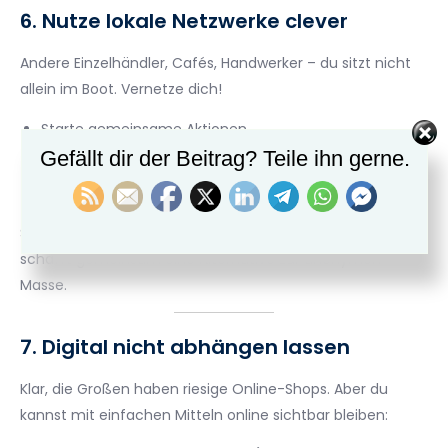
6. Nutze lokale Netzwerke clever
Andere Einzelhändler, Cafés, Handwerker – du sitzt nicht
allein im Boot. Vernetze dich!
Starte gemeinsame Aktionen.
Organisiere Stadtteilfeste, Rabatttage oder
Gefällt dir der Beitrag? Teile ihn gerne.
Gutscheinkampagnen zusammen.
Empfehlt euch gegenseitig.
So entsteht eine
Win-Win-Situation
für alle – und ihr
schafft gemeinsam eine Alternative zur anonymen
Masse.
7. Digital nicht abhängen lassen
Klar, die Großen haben riesige Online-Shops. Aber du
kannst mit einfachen Mitteln online sichtbar bleiben: