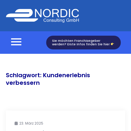
Skip
to
Nordic
content
Consulting
Sie möchten Franchisegeber
werden? Erste Infos finden Sie hier
Schlagwort:
Kundenerlebnis
verbessern
23. März 2025