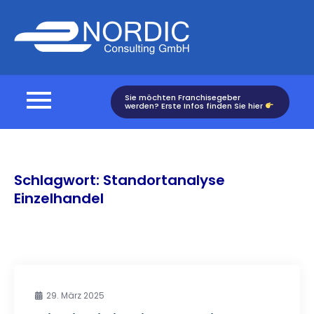
Skip
to
Nordic
content
Consulting
Sie möchten Franchisegeber
werden? Erste Infos finden Sie hier
Schlagwort:
Standortanalyse
Einzelhandel
29. März 2025