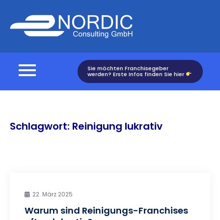
Skip
to
Nordic
content
Consulting
Sie möchten Franchisegeber
werden? Erste Infos finden Sie hier
Schlagwort:
Reinigung lukrativ
22. März 2025
Warum sind Reinigungs-Franchises