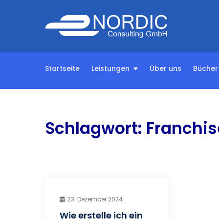
Skip
to
Nordic 
content
Startseite
Leistungen
Über uns
Bücher
Schlagwort:
Franchi
23. Dezember 2024
Wie erstelle ich ein